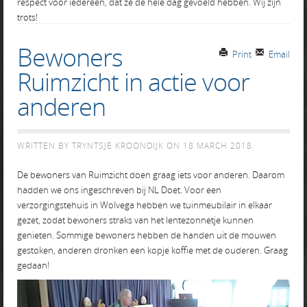
respect voor iedereen, dat ze de hele dag gevoeld hebben. Wij zijn
trots!
Bewoners
Print
Email
Ruimzicht in actie voor
anderen
WRITTEN BY TRYNTSJE KROONDIJK ON
18 MARCH 2018
.
De bewoners van Ruimzicht doen graag iets voor anderen. Daarom
hadden we ons ingeschreven bij NL Doet. Voor een
verzorgingstehuis in Wolvega hebben we tuinmeubilair in elkaar
gezet, zodat bewoners straks van het lentezonnetje kunnen
genieten. Sommige bewoners hebben de handen uit de mouwen
gestoken, anderen dronken een kopje koffie met de ouderen. Graag
gedaan!