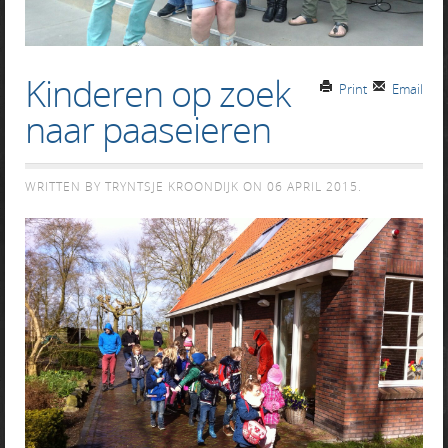
Kinderen op zoek
Print
Email
naar paaseieren
WRITTEN BY TRYNTSJE KROONDIJK ON
06 APRIL 2015
.