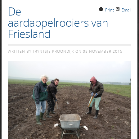
De
Print
Email
aardappelrooiers van
Friesland
WRITTEN BY TRYNTSJE KROONDIJK ON
08 NOVEMBER 2015
.