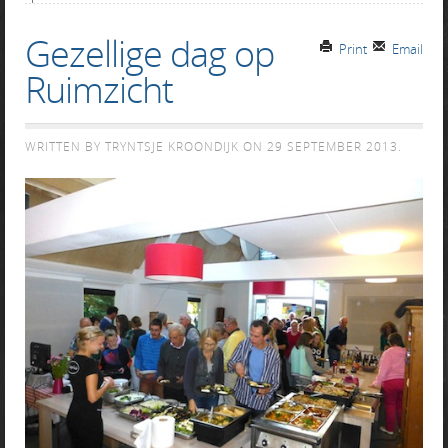
Gezellige dag op
Print
Email
Ruimzicht
WRITTEN BY TRYNTSJE KROONDIJK ON
29 SEPTEMBER 2013
.