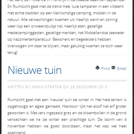
En Ruimzicht gaat met de trend mee: luxe kamperen in een villatent
met echte bedden op een kleinschalige camping, midden in de
natuur. Alle verwachtingen kwamen uit: heerlijk warm en zonnig
weer (op een onweersbuitje na), heerlijk eten, gezellige
medecampinggasten, gezellige markten, het Middellandse zeewater
op nazomertemperatuur. Bewoners en begeleiders hebben
overwogen om daar te blijven, maar gelukkig kwamen ze toch weer
terug!
Nieuwe tuin
Print
Email
WRITTEN BY ADMINISTRATOR ON
26 DECEMBER 2013
.
Ruimzicht gaat met een 'nieuwe' tuin de winter in. Het hele terrein is
opgehoogd en egaal gemaakt. Hierdoor lijkt het alsof het erf groter
geworden is. Met vers ingezaaid gras en de bloembollen in de grond
verwachten we na de winter een prachtige tuin. De storm van 4
november hebben we goed doorstaan, maar het was wel heel
spannend.