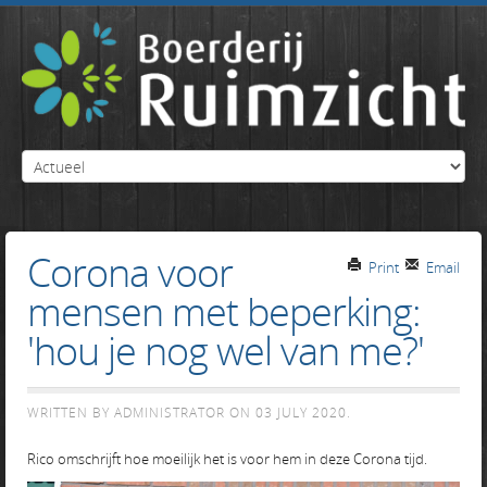
Corona voor
Print
Email
mensen met beperking:
'hou je nog wel van me?'
WRITTEN BY ADMINISTRATOR ON
03 JULY 2020
.
Rico omschrijft hoe moeilijk het is voor hem in deze Corona tijd.