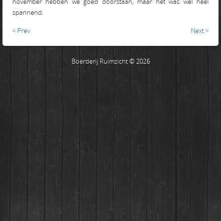
november hebben we goed doorstaan, maar het was wel heel
spannend.
< Prev
Next >
Boerderij Ruimzicht © 2026