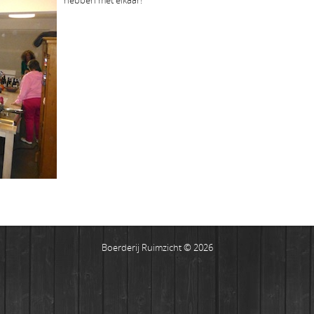
hebben met elkaar!
Boerderij Ruimzicht © 2026