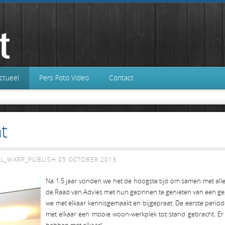
ctueel
Pers Foto Video
Contact
t
L_WARP_PUBLISH
05 OCTOBER 2013
.
Na 1.5 jaar vonden we het de hoogste tijd om samen met alle
de Raad van Advies met hun gezinnen te genieten van een gez
we met elkaar kennisgemaakt en bijgepraat. De eerste period
met elkaar een mooie woon-werkplek tot stand gebracht. Er