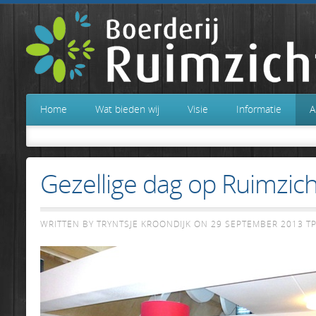
Home
Wat bieden wij
Visie
Informatie
A
Gezellige dag op Ruimzich
WRITTEN BY TRYNTSJE KROONDIJK ON
29 SEPTEMBER 2013
TP