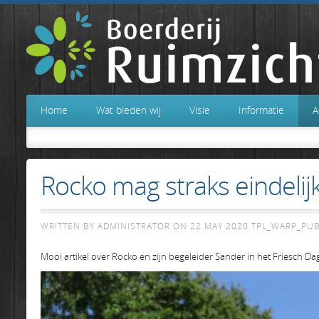
Home
Wat bieden wij
Visie
Informatie
A
Rocko mag straks eindelijk
WRITTEN BY ADMINISTRATOR ON
22 MAY 2020
TPL_WARP_PU
Mooi artikel over Rocko en zijn begeleider Sander in het Friesch Da