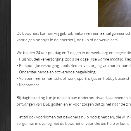
De bewoners kunnen vrij gebruik maken van een aantal gemeenschappe
voor eigen hobby’s in de boerderij, de tuin of de werkplaats.
We bieden 24 uur per dag en 7 dagen in de week zorg en begeleidi
• Huishoudelijke verzorging, zoals de dagelijkse warme maaltijd,
• Persoonlijke verzorging, zoals kleden, verzorging van haren, handen
• Ondersteunende en activerende begeleiding;
• Vervoer naar en van school, werk, sport, uitjes en hobby buitensh
• Nachtwacht
Bij dagbesteding kun je denken aan onderhoudswerkzaamheden aan d
ontvangen van B&B gasten en er voor zorgen dat zij het naar de zi
Het zal ook voorkomen dat bewoners hulp nodig hebben, die wij niet
zorgen we in overleg met de bewoner er voor dat die hulp er komt.