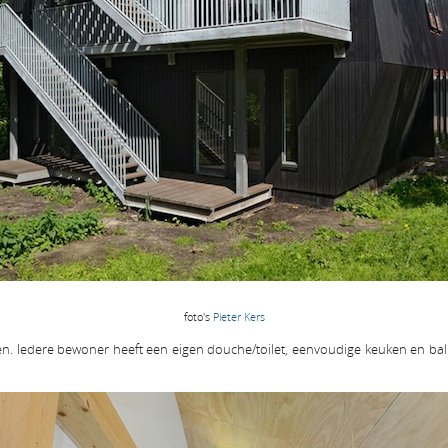
foto's
Pieter Kers
en. Iedere bewoner heeft een eigen douche/toilet, eenvoudige keuken en ba