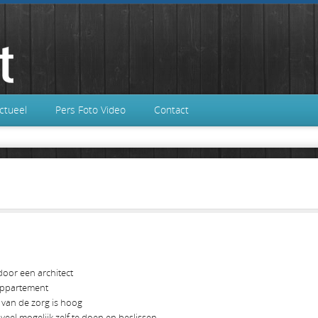
ctueel
Pers Foto Video
Contact
oor een architect
 appartement
 van de zorg is hoog
veel mogelijk zelf te doen en beslissen