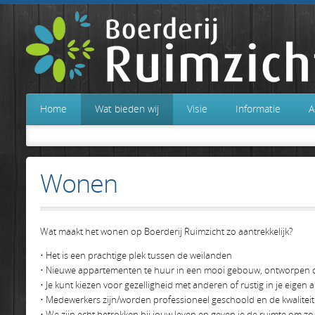
Home
Wat bieden wij
Visie
Informatie
A
Wonen
Wat maakt het wonen op Boerderij Ruimzicht zo aantrekkelijk?
• Het is een prachtige plek tussen de weilanden
• Nieuwe appartementen te huur in een mooi gebouw, ontworpen d
• Je kunt kiezen voor gezelligheid met anderen of rustig in je eigen
• Medewerkers zijn/worden professioneel geschoold en de kwaliteit
• We zijn echt betrokken bij jouw leven en geven je de ruimte om zo 