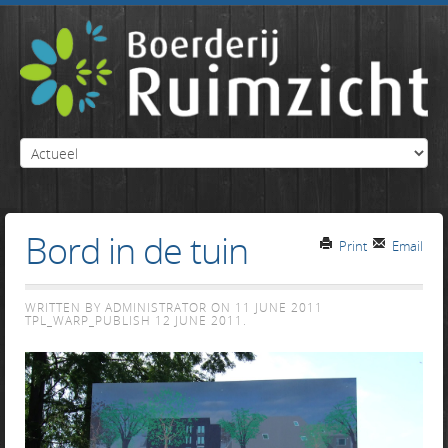
Bord in de tuin
Print
Email
WRITTEN BY ADMINISTRATOR ON
11 JUNE 2011
TPL_WARP_PUBLISH
12 JUNE 2011
.