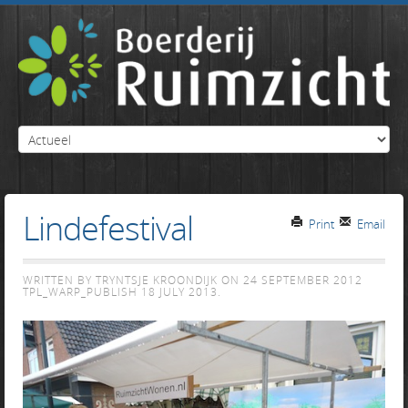
Lindefestival
Print
Email
WRITTEN BY TRYNTSJE KROONDIJK ON
24 SEPTEMBER 2012
TPL_WARP_PUBLISH
18 JULY 2013
.