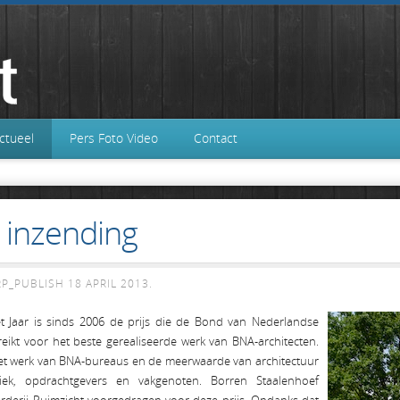
ctueel
Pers Foto Video
Contact
 inzending
RP_PUBLISH
18 APRIL 2013
.
Jaar is sinds 2006 de prijs die de Bond van Nederlandse
reikt voor het beste gerealiseerde werk van BNA-architecten.
 het werk van BNA-bureaus en de meerwaarde van architectuur
ek, opdrachtgevers en vakgenoten. Borren Staalenhoef