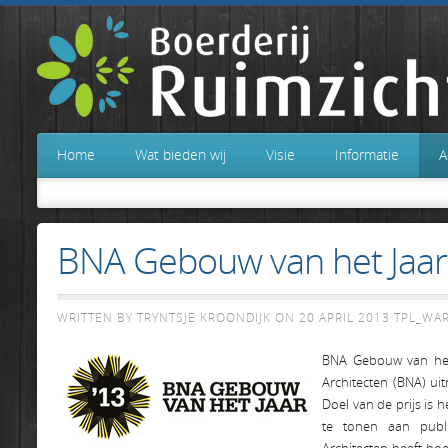
Home
Wat bieden wij
Visie
Informatie
A
BNA Gebouw van het Jaar
WRITTEN BY TRYNTSJE KROONDIJK ON
20 APRIL 2013
TPL_WA
BNA Gebouw van het 
Architecten (BNA) uit
Doel van de prijs is
te tonen aan publi