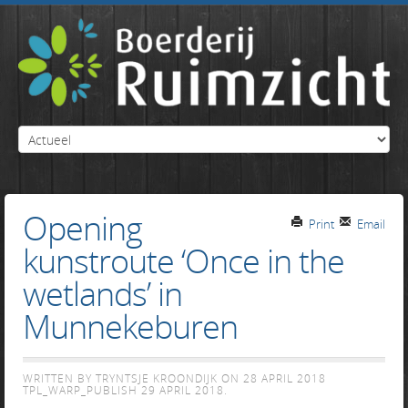
Opening
Print
Email
kunstroute ‘Once in the
wetlands’ in
Munnekeburen
WRITTEN BY TRYNTSJE KROONDIJK ON
28 APRIL 2018
TPL_WARP_PUBLISH
29 APRIL 2018
.