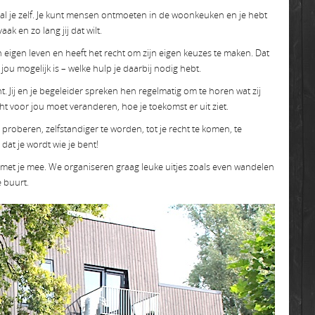
aal je zelf. Je kunt mensen ontmoeten in de woonkeuken en je hebt
k en zo lang jij dat wilt.
n eigen leven en heeft het recht om zijn eigen keuzes te maken. Dat
r jou mogelijk is – welke hulp je daarbij nodig hebt.
. Jij en je begeleider spreken hen regelmatig om te horen wat zij
cht voor jou moet veranderen, hoe je toekomst er uit ziet.
roberen, zelfstandiger te worden, tot je recht te komen, te
, dat je wordt wie je bent!
an met je mee. We organiseren graag leuke uitjes zoals even wandelen
e buurt.