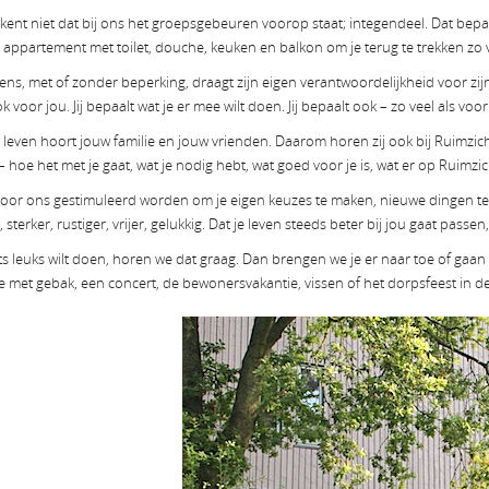
ekent niet dat bij ons het groepsgebeuren voorop staat; integendeel. Dat bep
n appartement met toilet, douche, keuken en balkon om je terug te trekken zo vaa
ens, met of zonder beperking, draagt zijn eigen verantwoordelijkheid voor zij
k voor jou. Jij bepaalt wat je er mee wilt doen. Jij bepaalt ook – zo veel als voo
w leven hoort jouw familie en jouw vrienden. Daarom horen zij ook bij Ruimzicht
– hoe het met je gaat, wat je nodig hebt, wat goed voor je is, wat er op Ruimzi
 door ons gestimuleerd worden om je eigen keuzes te maken, nieuwe dingen te p
 sterker, rustiger, vrijer, gelukkig. Dat je leven steeds beter bij jou gaat passen
iets leuks wilt doen, horen we dat graag. Dan brengen we je er naar toe of ga
ie met gebak, een concert, de bewonersvakantie, vissen of het dorpsfeest in d