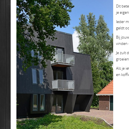
Dit bet
je eige
Ieder m
geldt oo
Bij jou
vinden 
Je zult
groeien,
Als je 
en koff