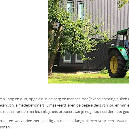
, jong en oud, opgeleid in de zorg en mensen met (levens)ervaring buiten de
opsteken van je medebewoners. Omgekeerd leren de begeleiders van jou en van e
e mee en vinden het leuk als je iets probeert wat je nog nooit eerder hebt ge
en, en we vinden het gezellig als mensen langs komen voor een praatje e
kunnen.