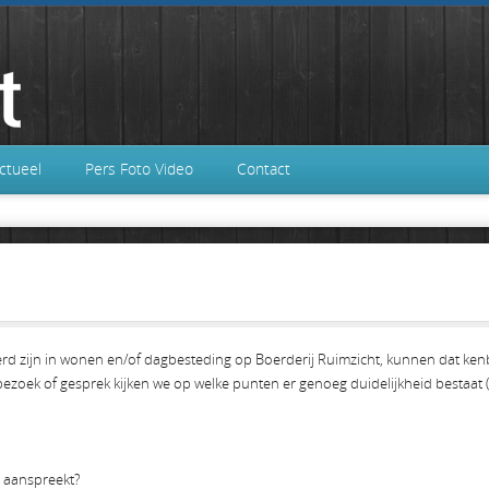
ctueel
Pers Foto Video
Contact
erd zijn in wonen en/of dagbesteding op Boerderij Ruimzicht, kunnen dat kenb
zoek of gesprek kijken we op welke punten er genoeg duidelijkheid bestaat (z
e aanspreekt?