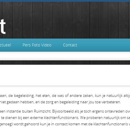
ctueel
Pers Foto Video
Contact
, de begeleiding, het eten, de was of andere zaken, kun je natuurlijk altijd 
f niet gedaan hebben, en de zorg en begeleiding naar jou toe verbeteren.
n instantie buiten Ruimzicht. Bijvoorbeeld als je toch ergens ontevreden over
in te dienen bij een externe klachtenfunctionaris. We proberen natuurlijk o
et (genoeg) wordt gehoord kun je in contact komen met de klachtenfunctionaris 