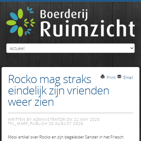
Rocko mag straks
Print
Email
eindelijk zijn vrienden
weer zien
WRITTEN BY ADMINISTRATOR ON
22 MAY 2020
TPL_WARP_PUBLISH
20 AUGUST 2020
.
Mooi artikel over Rocko en zijn begeleider Sander in het Friesch