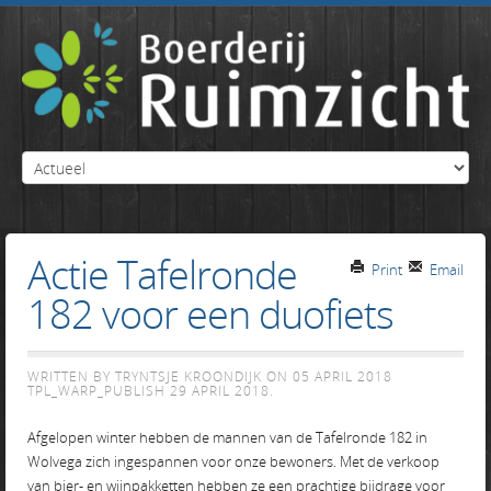
Actie Tafelronde
Print
Email
182 voor een duofiets
WRITTEN BY TRYNTSJE KROONDIJK ON
05 APRIL 2018
TPL_WARP_PUBLISH
29 APRIL 2018
.
Afgelopen winter hebben de mannen van de Tafelronde 182 in
Wolvega zich ingespannen voor onze bewoners. Met de verkoop
van bier- en wijnpakketten hebben ze een prachtige bijdrage voor