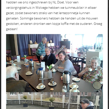
hadden we ons ingeschreven bij NL Doet. Voor een
verzorgingstehuis in Wolvega hebben we tuinmeubilair in elkaar
gezet, zodat bewoners straks van het lentezonnetje kunnen
genieten. Sommige bewoners hebben de handen uit de mouwen
gestoken, anderen dronken een kopje koffie met de ouderen. Graag
gedaan!