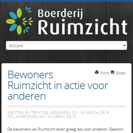
Bewoners
Print
Email
Ruimzicht in actie voor
anderen
WRITTEN BY TRYNTSJE KROONDIJK ON
18 MARCH 2018
TPL_WARP_PUBLISH
18 MARCH 2018
.
De bewoners van Ruimzicht doen graag iets voor anderen. Daarom