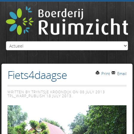
Fiets4daagse
Print
Email
WRITTEN BY TRYNTSJE KROONDIJK ON
08 JULY 2013
TPL_WARP_PUBLISH
18 JULY 2013
.