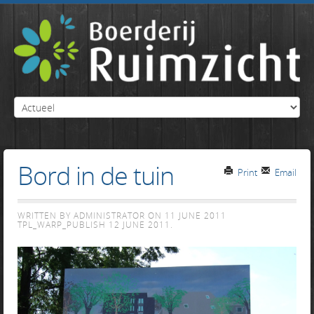
Bord in de tuin
Print
Email
WRITTEN BY ADMINISTRATOR ON
11 JUNE 2011
TPL_WARP_PUBLISH
12 JUNE 2011
.