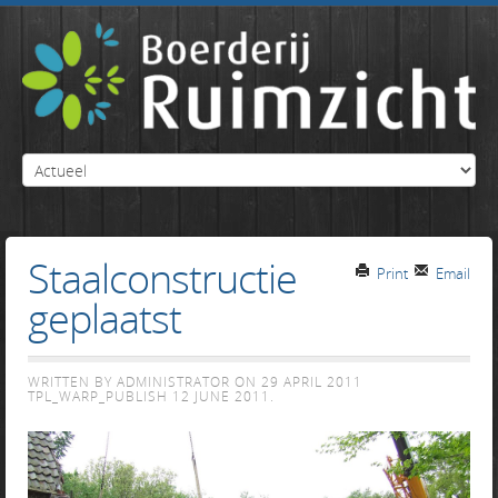
Staalconstructie
Print
Email
geplaatst
WRITTEN BY ADMINISTRATOR ON
29 APRIL 2011
TPL_WARP_PUBLISH
12 JUNE 2011
.