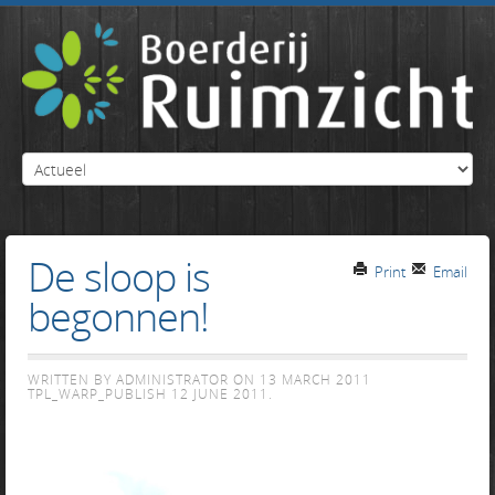
De sloop is
Print
Email
begonnen!
WRITTEN BY ADMINISTRATOR ON
13 MARCH 2011
TPL_WARP_PUBLISH
12 JUNE 2011
.